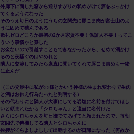
外廊下に面した窓から通りすがりの私めがけて酒をぶっかけ
てくるようになった
そのうえ毎日のようにうちの玄関先に豚こま肉が富士山のよ
うに固めて積んである
敷礼ゼロどころか最初の2か月家賃不要！保証人不要！ってこ
ういう事情かと察した
お金ないので引越すこともできなかったから、せめて酒かけ
るのと夜騒ぐのはやめれと
隣人に交渉してみたら素直に聞いてくれて豚こま責めも一緒
に止んだ
（この交渉中に私が○○様とかいう神様の生まれ変わりで生肉
と酒はお供え行為だったと判明する）
その代わりにと隣人が大事にしてる岩塩に名前を付けてほし
いと頼まれたから「シロちゃん」と適当に名付けた
さらにシロちゃんを毎日撫でてあげてと頼まれたので、毎朝
玄関先で待機してる隣人とシロちゃんに
挨拶がてらよしよしして出勤するのが日課になった（何故か