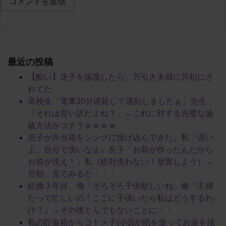
最近の投稿
【酷い】迷子を保護したら、万引き夫婦に共犯にさ
れてた
高校生「電車30分遅延して遅刻しましたぁ」先生
「それは言い訳だよね？」←これに対する完璧な論
破方法がコチラｗｗｗｗ
息子が弁当箱をシンクに投げ込んできた。私『遅い
よ、自分で洗いなよ』息子「お前が作ったんだから
お前が洗え！」私（絶対洗わない！放置しよう）→
翌朝、見てみると・・・
結婚３年目、俺「そろそろ子供欲しいね」嫁『主婦
だって忙しいの！ここに子供いたら私はどうするわ
け？』→その後とんでもないことに・・
私の貯金箱からコトメ子(小3)が紙を使ってお金を抜