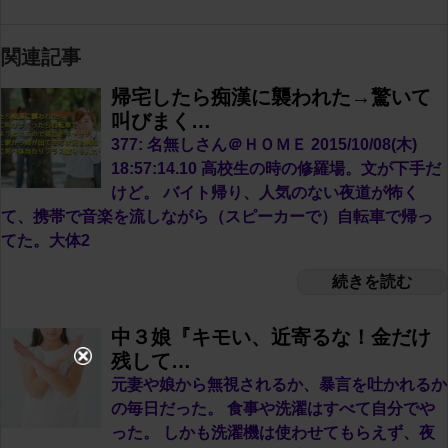
関連記事
帰宅したら痴漢に襲われた→驚いて
叫びまく…
377: 名無しさん＠ＨＯＭＥ 2015/10/08(木)
18:57:14.10 高校生の時の修羅場。文が下手だ
けど。 バイト帰り、人気のない夜道が怖く
て、携帯で音楽を流しながら（スピーカーで）自転車で帰っ
てた。大体2
続きを読む
中３娘『キモい、近寄るな！金だけ
残して…
元妻や娘から無視されるか、暴言を吐かれるか
の毎日だった。 食事や洗濯はすべて自分でや
った。 しかも洗濯機は使わせてもらえず、夜