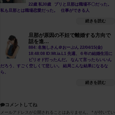
22歳 私30歳 プリと旦那は職場不〇だった。
私も旦那とは職場恋愛だった。 仕事ができる人
続きを読む
旦那が原因の不妊で離婚する方向で
話を進…
884: 名無しさん＠おーぷん 22/04/15(金)
18:48:08 ID:Mt.ia.L1 先週、６年の結婚生活に
ピリオド打ったんだ。 なんて言ったらいいん
だろう、すごく空しくて悲しい。 結局こんな結果になるな
ら、
続きを読む
コメントしてね
メールアドレスが公開されることはありません。
*
が付いてい