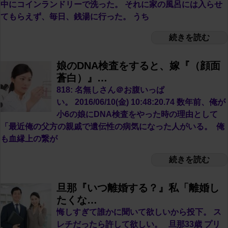
中にコインランドリーで洗った。 それに家の風呂には入らせ
てもらえず、毎日、銭湯に行った。 うち
続きを読む
娘のDNA検査をすると、嫁『（顔面
蒼白）』…
818: 名無しさん＠お腹いっぱ
い。 2016/06/10(金) 10:48:20.74 数年前、俺が
小6の娘にDNA検査をやった時の理由として
「最近俺の父方の親戚で遺伝性の病気になった人がいる。 俺
も血縁上の繋が
続きを読む
旦那『いつ離婚する？』私「離婚し
たくな…
悔しすぎて誰かに聞いて欲しいから投下。 ス
レチだったら許して欲しい。 旦那33歳 プリ