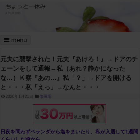
menu
元夫に襲撃された！元夫『あけろ！』→ドアのチ
ェーンをして通報→私（あれ？静かになった
な…）Ｋ察『あの…』私「？」→ドアを開ける
と・・・私「えっ」→なんと・・・
2020年1月21日
修羅場
日夜を問わずベランダから塩をまいたり、私が入居して1週間
くらいした頃から