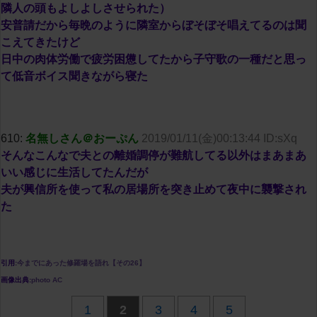
隣人の頭もよしよしさせられた）
安普請だから毎晩のように隣室からぼそぼそ唱えてるのは聞
こえてきたけど
日中の肉体労働で疲労困憊してたから子守歌の一種だと思っ
て低音ボイス聞きながら寝た
610:
名無しさん＠おーぷん
2019/01/11(金)00:13:44 ID:sXq
そんなこんなで夫との離婚調停が難航してる以外はまあまあ
いい感じに生活してたんだが
夫が興信所を使って私の居場所を突き止めて夜中に襲撃され
た
引用:
今までにあった修羅場を語れ【その26】
画像出典:
photo AC
1
2
3
4
5