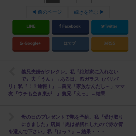
◀ 前のページ
続きを読む ▶
LINE
Facebook
Twitter
Google+
はてブ
RSS
義兄夫婦がクレクレ。私『絶対家に入れない
で』夫「うん」→ある日、窓ガラス（バリバ
リ）私『！？通報！』→義兄「家族なんだし～」ママ
友『ウチも空き巣が…』義兄「えっ」→結果…
母の日のプレゼントで鞄を予約。私『受け取り
にきました』店員「黒は品切れしたので赤か青
を選んで下さい」私『はっ？』→結果・・・