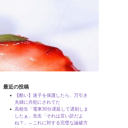
最近の投稿
【酷い】迷子を保護したら、万引き
夫婦に共犯にされてた
高校生「電車30分遅延して遅刻しま
したぁ」先生「それは言い訳だよ
ね？」←これに対する完璧な論破方