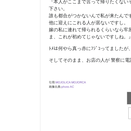
『本人がここまで言って帰りたくない
下さい。
誰も都合がつかないんで私が来たんで
他に迎えにこれる人が居ないですし。
嫁の私に連れて帰られるくらいなら牢
ま、これが初めてじゃないですしね。
ﾄﾒは何やら真っ赤にﾌｼﾞｺってました
そしてそのまま、お店の人が 警察に電
引用:
MOJOLICA MOJORCA
画像出典:
photo AC