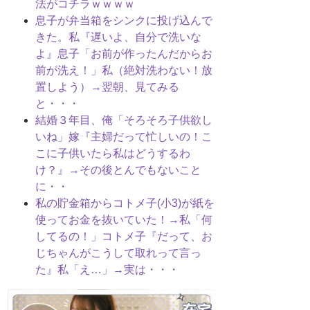
法がコチラｗｗｗｗ
息子が弁当箱をシンクに投げ込んで
きた。私『遅いよ、自分で洗いな
よ』息子「お前が作ったんだからお
前が洗え！」私（絶対洗わない！放
置しよう）→翌朝、見てみる
と・・・
結婚３年目、俺「そろそろ子供欲し
いね」嫁『主婦だって忙しいの！こ
こに子供いたら私はどうするわ
け？』→その後とんでもないこと
に・・
私の貯金箱からコトメ子(小3)が紙を
使ってお金を抜いていた！→私「何
してるの！」コトメ子『だって、お
じちゃんがこうして取れって言っ
た』私「え…」→実は・・・