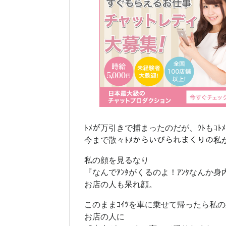
ﾄﾒが万引きで捕まったのだが、ｳﾄもｺﾄ
今まで散々ﾄﾒからいびられまくりの私が
私の顔を見るなり
『なんでｱﾝﾀがくるのよ！ｱﾝﾀなんか
お店の人も呆れ顔。
このままｺｲﾂを車に乗せて帰ったら私
お店の人に