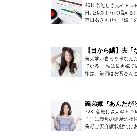
461: 名無しさん＠ＨＯＭＥ
日お経のように唱えるﾄ
毎日あきもせず ｢嫁子
【目から鱗】夫「
義弟嫁が言った事なんだ
ている。 私は長男嫁で
嫁は、最初はお客さん
義弟嫁『あんたが
728: 名無しさん＠ＨＯＭＥ 
子）に義母の遺産の相
義母は要介護状態では