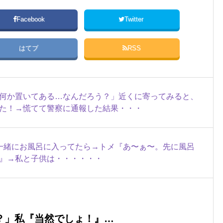
Facebook
Twitter
はてブ
RSS
何か置いてある…なんだろう？」近くに寄ってみると、
た！→慌てて警察に通報した結果・・・
一緒にお風呂に入ってたら→トメ『あ〜ぁ〜。先に風呂
』→私と子供は・・・・・・
？」私『当然でしょ！』…