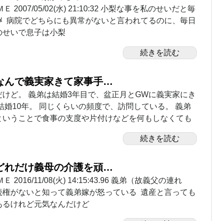
 2007/05/02(水) 21:10:32 小梨な事を私のせいだと毎
ﾒ 病院でどちらにも異常がないと言われてるのに、毎日
のせいで息子は小梨
続きを読む
なんで義実家きて家事手…
けど。 義弟は結婚3年目で、盆正月とGWに義実家にき
結婚10年。 同じくらいの頻度で、訪問している。 義弟
ということで食事の支度や片付けなどを何もしなくても
続きを読む
どれだけ義母の介護を頑…
2016/11/08(火) 14:15:43.96 義弟（故義父の連れ
続権がないと知って義弟嫁が怒っている 遺産と言っても
あるけれど元気なんだけど