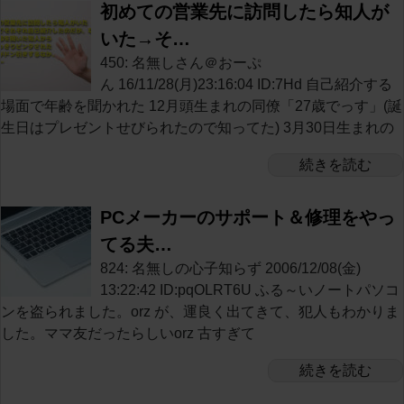
初めての営業先に訪問したら知人が
いた→そ…
450: 名無しさん＠おーぷ
ん 16/11/28(月)23:16:04 ID:7Hd 自己紹介する
場面で年齢を聞かれた 12月頭生まれの同僚「27歳でっす」(誕
生日はプレゼントせびられたので知ってた) 3月30日生まれの
続きを読む
PCメーカーのサポート＆修理をやっ
てる夫…
824: 名無しの心子知らず 2006/12/08(金)
13:22:42 ID:pqOLRT6U ふる～いノートパソコ
ンを盗られました。orz が、運良く出てきて、犯人もわかりま
した。ママ友だったらしいorz 古すぎて
続きを読む