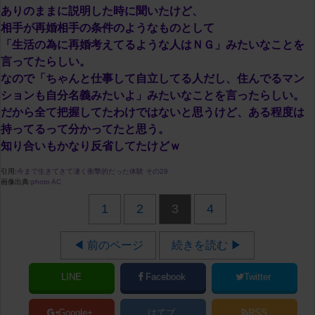
ありのままに説明した時に聞いたけど、
相手が再婚相手の条件のようなものとして
「生活の為に再婚考えてるような人はＮＧ」みたいなことを
言ってたらしい。
なので「ちゃんと仕事して自立してる人だし、住んでるマン
ションも自分名義みたいよ」みたいなことを言ったらしい。
だから全て把握してたわけではないと思うけど、ある程度は
持ってるって分かってたと思う。
知り合いもかなり反省してたけどｗ
引用:
今まで生きてきて凄く衝撃的だった体験 その29
画像出典:
photo AC
1
2
3
4
◀ 前のページ
続きを読む ▶
LINE
Facebook
Twitter
Google+
はてブ
RSS