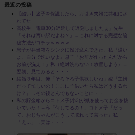
最近の投稿
【酷い】迷子を保護したら、万引き夫婦に共犯にさ
れてた
高校生「電車30分遅延して遅刻しましたぁ」先生
「それは言い訳だよね？」←これに対する完璧な論
破方法がコチラｗｗｗｗ
息子が弁当箱をシンクに投げ込んできた。私『遅い
よ、自分で洗いなよ』息子「お前が作ったんだから
お前が洗え！」私（絶対洗わない！放置しよう）→
翌朝、見てみると・・・
結婚３年目、俺「そろそろ子供欲しいね」嫁『主婦
だって忙しいの！ここに子供いたら私はどうするわ
け？』→その後とんでもないことに・・
私の貯金箱からコトメ子(小3)が紙を使ってお金を抜
いていた！→私「何してるの！」コトメ子『だっ
て、おじちゃんがこうして取れって言った』私
「え…」→実は・・・