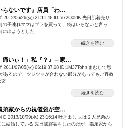
いらないです』店員「わ…
12/06/26(火) 21:11:48 ID:m72O0tdK 先日肌着売り
 前の子連れママはブラを買って、袋はいらないと言っ
前に出ようとした
続きを読む
！痛いぃ！」私『？』→家…
11/07/05(火) 06:19:37.08 ID:1M37Tohn まむしで思
クがあるので、ツジツマが合わない部分があってもご容赦
は玄
続きを読む
義弟家からの祝儀袋が空…
 2013/10/09(水) 23:16:14 吐き出し 夫は２人兄弟の
先に結婚している 先日披露宴をしたのだが、義弟家から