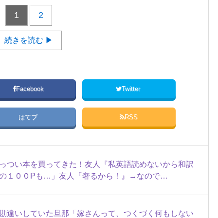
1
2
続きを読む ▶
Facebook
Twitter
はてブ
RSS
っつい本を買ってきた！友人『私英語読めないから和訳
の１００Pも…」友人『奢るから！』→なので…
勘違いしていた旦那「嫁さんって、つくづく何もしない