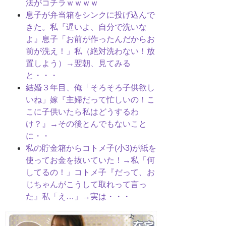
法がコチラｗｗｗｗ
息子が弁当箱をシンクに投げ込んで
きた。私『遅いよ、自分で洗いな
よ』息子「お前が作ったんだからお
前が洗え！」私（絶対洗わない！放
置しよう）→翌朝、見てみる
と・・・
結婚３年目、俺「そろそろ子供欲し
いね」嫁『主婦だって忙しいの！こ
こに子供いたら私はどうするわ
け？』→その後とんでもないこと
に・・
私の貯金箱からコトメ子(小3)が紙を
使ってお金を抜いていた！→私「何
してるの！」コトメ子『だって、お
じちゃんがこうして取れって言っ
た』私「え…」→実は・・・