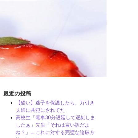
最近の投稿
【酷い】迷子を保護したら、万引き
夫婦に共犯にされてた
高校生「電車30分遅延して遅刻しま
したぁ」先生「それは言い訳だよ
ね？」←これに対する完璧な論破方