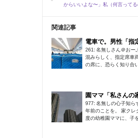
からいいよな〜」私（何言ってる
関連記事
電車で。男性「指
261: 名無しさん＠おーぷん 
混みらしく、指定席車
の席に、恐らく知り合
園ママ「私さんの
977: 名無しの心子知らず 20
年前のことを。 家クレ
度の幼稚園ママに、子