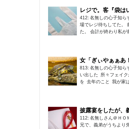
レジで。客『袋は
412: 名無しの心子知らず 20
場でレジ待ちしてた。
た。 会計が終わり私が
女「ぎぃやぁぁあ
813: 名無しの心子知らず 20
い出した 所々フェイ
を 去年のこと 我が家
披露宴をしたが、
112: 名無しさん＠ＨＯＭＥ
兄で、義弟がうちより