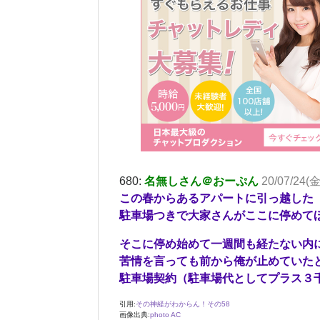
680:
名無しさん＠おーぷん
20/07/24(金
この春からあるアパートに引っ越した
駐車場つきで大家さんがここに停めて
そこに停め始めて一週間も経たない内
苦情を言っても前から俺が止めていた
駐車場契約（駐車場代としてプラス３
引用:
その神経がわからん！その58
画像出典:
photo AC