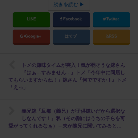
続きを読む ▶
LINE
Facebook
Twitter
Google+
はてブ
RSS
トメの嫌味タイムが突入！気が弱そうな嫁さん
『はぁ…すみません…』トメ「今年中に同居し
てもらいますからね！」嫁さん『何でですか！』トメ
「えっ」
義兄嫁『旦那（義兄）が子供嫌いだから選択な
しなんです！』私（その割にはうちの子らを可
愛がってくれるなぁ）→夫が義兄に聞いてみると…