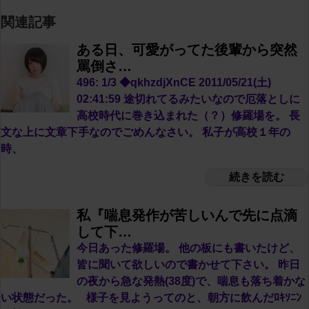
関連記事
ある日、可愛がってた後輩から突然
罵倒さ…
496: 1/3 ◆qkhzdjXnCE 2011/05/21(土)
02:41:59 途切れてるみたいなので厄落としに
高校時代に巻き込まれた（？）修羅場を。 長
文な上に文章下手なのでごめんなさい。 私子が高校１年の
時、
続きを読む
私『喘息発作が苦しいんで先に点滴
して下…
今日あった修羅場。 他の板にも書いたけど、
皆に聞いて欲しいので書かせて下さい。 昨日
の夜から急な発熱(38度)で、喘息も落ち着かな
い状態だった。 様子を見ようってのと、朝方に飲んだﾛｷｿﾆﾝ