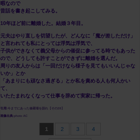
暇なので
昔話を書き起こしてみる。
10年ほど前に離婚した。結婚３年目。
元夫はやり直しを切望したが、どんなに「魔が差しただけ」
と言われても私にとっては浮気は浮気で、
子供ができなくて義父母からの催促に参ってる時でもあった
ので、どうしても許すことができずに離婚を選んだ。
周りの友人からは「一回だけなら様子を見てもいいんじゃな
いか」とか
「あまりにも頑なさ過ぎる」とか私を責める人も何人かい
て、
いたたまれなくなって仕事を辞めて実家に帰った。
引用:
今までにあった修羅場を語れ【その28】
画像出典:
photo AC
1
2
3
4