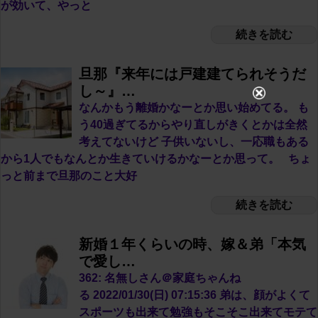
が効いて、やっと
続きを読む
旦那『来年には戸建建てられそうだ
し～』…
なんかもう離婚かなーとか思い始めてる。 も
う40過ぎてるからやり直しがきくとかは全然
考えてないけど 子供いないし、一応職もある
から1人でもなんとか生きていけるかなーとか思って。 ちょ
っと前まで旦那のこと大好
続きを読む
新婚１年くらいの時、嫁＆弟「本気
で愛し…
362: 名無しさん＠家庭ちゃんね
る 2022/01/30(日) 07:15:36 弟は、顔がよくて
スポーツも出来て勉強もそこそこ出来てモテて