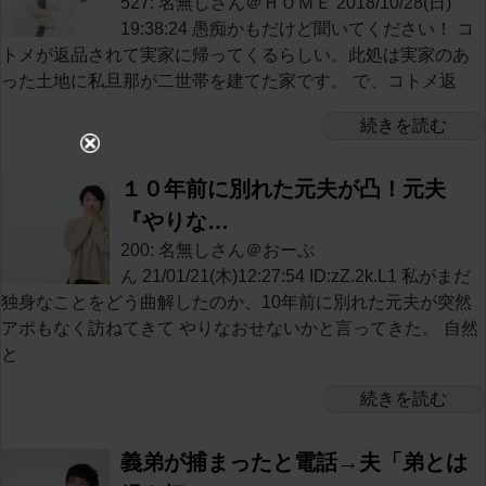
527: 名無しさん＠ＨＯＭＥ 2018/10/28(日)
19:38:24 愚痴かもだけど聞いてください！ コ
トメが返品されて実家に帰ってくるらしい。此処は実家のあ
った土地に私旦那が二世帯を建てた家です。 で、コトメ返
続きを読む
１０年前に別れた元夫が凸！元夫
『やりな…
200: 名無しさん＠おーぷ
ん 21/01/21(木)12:27:54 ID:zZ.2k.L1 私がまだ
独身なことをどう曲解したのか、10年前に別れた元夫が突然
アポもなく訪ねてきて やりなおせないかと言ってきた。 自然
と
続きを読む
義弟が捕まったと電話→夫「弟とは