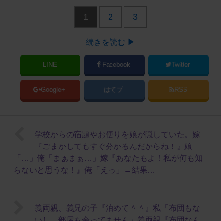
1
2
3
続きを読む ▶
LINE
Facebook
Twitter
Google+
はてブ
RSS
学校からの宿題やお便りを娘が隠していた。嫁
『ごまかしてもすぐ分かるんだからね！』娘
「…」俺「まぁまぁ…」嫁『あなたもよ！私が何も知
らないと思うな！』俺「えっ」→結果…
義両親、義兄の子『泊めて＾＾』私「布団もな
いし、部屋も余ってません」義両親『布団なん