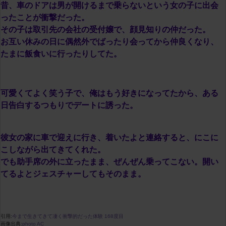
昔、車のドアは男が開けるまで乗らないという女の子に出会
ったことが衝撃だった。
その子は取引先の会社の受付嬢で、顔見知りの仲だった。
お互い休みの日に偶然外でばったり会ってから仲良くなり、
たまに飯食いに行ったりしてた。
可愛くてよく笑う子で、俺はもう好きになってたから、ある
日告白するつもりでデートに誘った。
彼女の家に車で迎えに行き、着いたよと連絡すると、にこに
こしながら出てきてくれた。
でも助手席の外に立ったまま、ぜんぜん乗ってこない。開い
てるよとジェスチャーしてもそのまま。
引用:
今まで生きてきて凄く衝撃的だった体験 168度目
画像出典:
photo AC