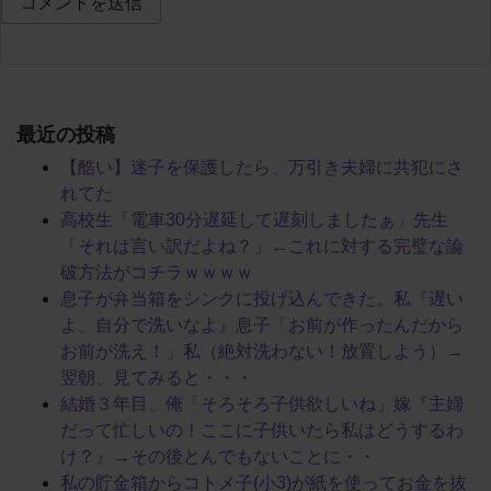
最近の投稿
【酷い】迷子を保護したら、万引き夫婦に共犯にさ
れてた
高校生「電車30分遅延して遅刻しましたぁ」先生
「それは言い訳だよね？」←これに対する完璧な論
破方法がコチラｗｗｗｗ
息子が弁当箱をシンクに投げ込んできた。私『遅い
よ、自分で洗いなよ』息子「お前が作ったんだから
お前が洗え！」私（絶対洗わない！放置しよう）→
翌朝、見てみると・・・
結婚３年目、俺「そろそろ子供欲しいね」嫁『主婦
だって忙しいの！ここに子供いたら私はどうするわ
け？』→その後とんでもないことに・・
私の貯金箱からコトメ子(小3)が紙を使ってお金を抜