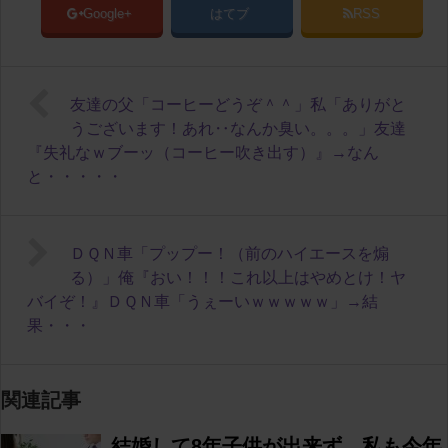
Google+
はてブ
RSS
友達の父「コーヒーどうぞ＾＾」私「ありがと
うございます！あれ‥なんか臭い。。。」友達
『失礼なｗブーッ（コーヒー吹き出す）』→なん
と・・・・・
ＤＱＮ車「プップー！（前のハイエースを煽
る）」俺『おい！！！これ以上はやめとけ！ヤ
バイぞ！』ＤＱＮ車「うぇーいｗｗｗｗｗ」→結
果・・・
関連記事
結婚して8年子供が出来ず、私も今年