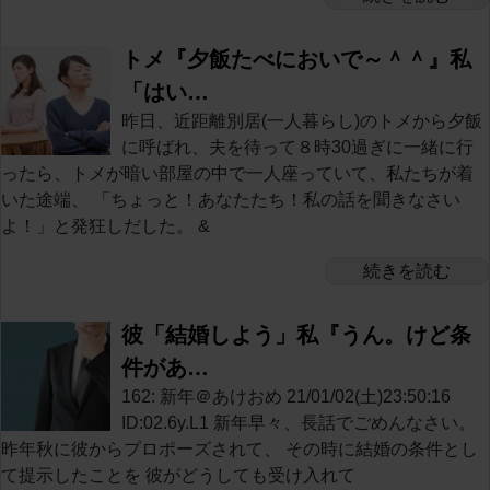
トメ『夕飯たべにおいで～＾＾』私
「はい…
昨日、近距離別居(一人暮らし)のトメから夕飯
に呼ばれ、夫を待って８時30過ぎに一緒に行
ったら、トメが暗い部屋の中で一人座っていて、私たちが着
いた途端、 「ちょっと！あなたたち！私の話を聞きなさい
よ！」と発狂しだした。 &
続きを読む
彼「結婚しよう」私『うん。けど条
件があ…
162: 新年＠あけおめ 21/01/02(土)23:50:16
ID:02.6y.L1 新年早々、長話でごめんなさい。
昨年秋に彼からプロポーズされて、 その時に結婚の条件とし
て提示したことを 彼がどうしても受け入れて