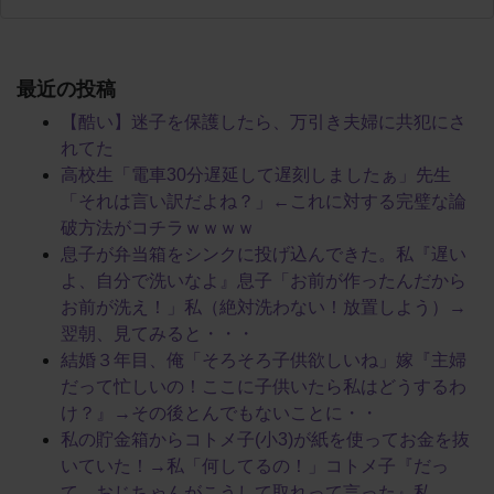
最近の投稿
【酷い】迷子を保護したら、万引き夫婦に共犯にさ
れてた
高校生「電車30分遅延して遅刻しましたぁ」先生
「それは言い訳だよね？」←これに対する完璧な論
破方法がコチラｗｗｗｗ
息子が弁当箱をシンクに投げ込んできた。私『遅い
よ、自分で洗いなよ』息子「お前が作ったんだから
お前が洗え！」私（絶対洗わない！放置しよう）→
翌朝、見てみると・・・
結婚３年目、俺「そろそろ子供欲しいね」嫁『主婦
だって忙しいの！ここに子供いたら私はどうするわ
け？』→その後とんでもないことに・・
私の貯金箱からコトメ子(小3)が紙を使ってお金を抜
いていた！→私「何してるの！」コトメ子『だっ
て、おじちゃんがこうして取れって言った』私