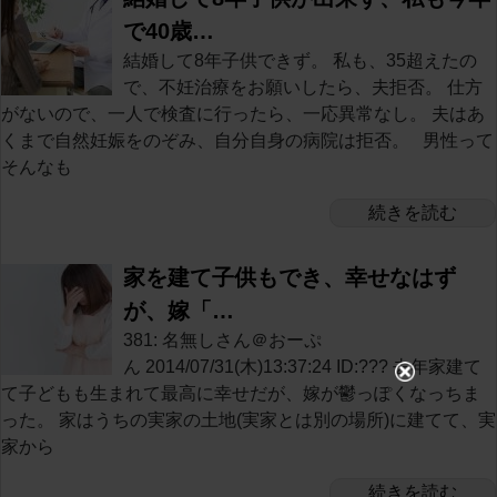
で40歳…
結婚して8年子供できず。 私も、35超えたの
で、不妊治療をお願いしたら、夫拒否。 仕方
がないので、一人で検査に行ったら、一応異常なし。 夫はあ
くまで自然妊娠をのぞみ、自分自身の病院は拒否。 男性って
そんなも
続きを読む
家を建て子供もでき、幸せなはず
が、嫁「…
381: 名無しさん＠おーぷ
ん 2014/07/31(木)13:37:24 ID:??? 去年家建て
て子どもも生まれて最高に幸せだが、嫁が鬱っぽくなっちま
った。 家はうちの実家の土地(実家とは別の場所)に建てて、実
家から
続きを読む