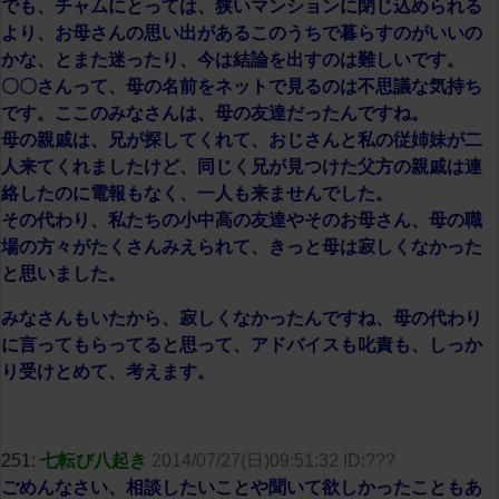
でも、チャムにとっては、狭いマンションに閉じ込められる
より、お母さんの思い出があるこのうちで暮らすのがいいの
かな、とまた迷ったり、今は結論を出すのは難しいです。
〇〇さんって、母の名前をネットで見るのは不思議な気持ち
です。ここのみなさんは、母の友達だったんですね。
母の親戚は、兄が探してくれて、おじさんと私の従姉妹が二
人来てくれましたけど、同じく兄が見つけた父方の親戚は連
絡したのに電報もなく、一人も来ませんでした。
その代わり、私たちの小中高の友達やそのお母さん、母の職
場の方々がたくさんみえられて、きっと母は寂しくなかった
と思いました。
みなさんもいたから、寂しくなかったんですね、母の代わり
に言ってもらってると思って、アドバイスも叱責も、しっか
り受けとめて、考えます。
251:
七転び八起き
2014/07/27(日)09:51:32 ID:???
ごめんなさい、相談したいことや聞いて欲しかったこともあ