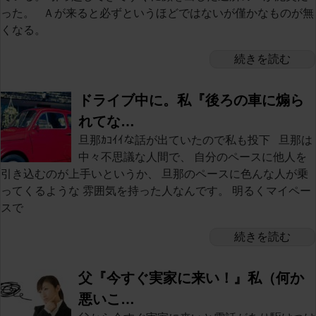
った。 Ａが来ると必ずというほどではないが僅かなものが無
くなる。
続きを読む
ドライブ中に。私『後ろの車に煽ら
れてな…
旦那ｶｺｲｲな話が出ていたので私も投下 旦那は
中々不思議な人間で、 自分のペースに他人を
引き込むのが上手いというか、 旦那のペースに色んな人が乗
ってくるような 雰囲気を持った人なんです。 明るくマイペー
スで
続きを読む
父『今すぐ実家に来い！』私（何か
悪いこ…