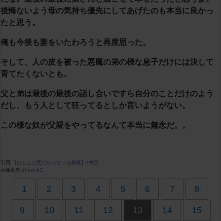
後悔ないよう母の気持ち優先にしてあげたのも本当に良かっ
たと思う。
俺も今後も妻をいたわろうと再度思った。
そして、人の皮を被った悪魔の弟の様な息子だけには決して
育てたくないとも。
父と弟は最後の最後の話し合いですら自分のことだけのよう
だし、もう人として狂ってるとしか言いようがない。
この様な奴が父親をやってるなんて本当に無念だ。。
引用:
【ほとんど死にかけている奥様】1枚目
画像出典:
photo AC
1
2
3
4
5
6
7
8
9
10
11
12
13
14
15