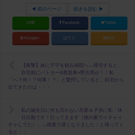
◀ 前のページ
続きを読む ▶
LINE
Facebook
Twitter
Google+
はてブ
RSS
【衝撃】妹に子守を頼み病院へ→帰宅すると、
自宅前にパトカー&救急車+野次馬が！！私
「へ？何！？何事！？」と驚愕していると、自宅から
出てきたのは・・・
私の誕生日に何も言わない旦那＆子供に私「休
日出勤です！行ってきます（彼の家でイチャイ
チャしてた）」→残業で遅くなりました！と帰ってく
ると・・