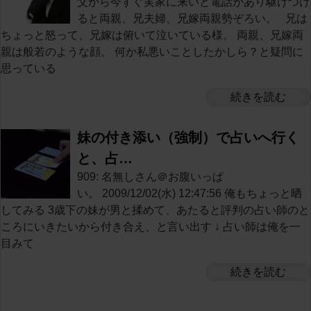
父から今すぐ実家に来いと電話があり駆けつけ
ると両親、兄夫婦、兄嫁両親勢ぞろい。 兄は
ちょっと怒って、兄嫁は俯いて泣いている様。 両親、兄嫁両
親は般若のような顔。 何か私悪いことしたかしら？と疑問に
思っている
続きを読む
妹の付き添い（強制）で占いへ行く
と、占…
909: 名無しさん＠お腹いっぱ
い。 2009/12/02(水) 12:47:56 俺もちょっと晒
してみる 3歳下の妹が男と揉めて、あたると評判の占い師のと
ころにいきたいから付き合え、と言い出す ↓ 占い師は俺を一
目みて
続きを読む