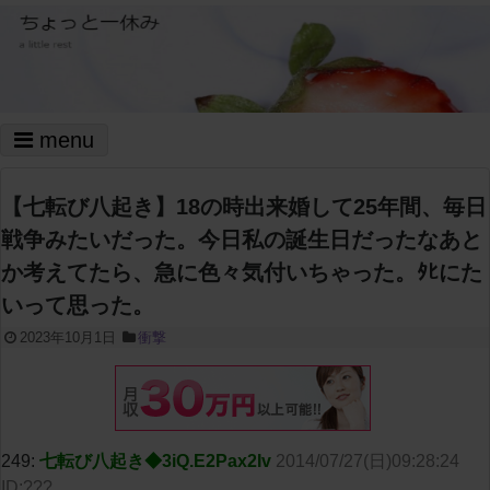
menu
【七転び八起き】18の時出来婚して25年間、毎日
戦争みたいだった。今日私の誕生日だったなあと
か考えてたら、急に色々気付いちゃった。ﾀﾋにた
いって思った。
2023年10月1日
衝撃
249:
七転び八起き◆3iQ.E2Pax2Iv
2014/07/27(日)09:28:24
ID:???