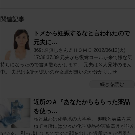
関連記事
トメから妊娠するなと言われたので
元夫に…
869: 名無しさん＠ＨＯＭＥ 2012/06/12(火)
17:38:37.39 元夫から復縁コールが来て嫌な気
持ちになったので書き散らかします。 元夫は３人兄妹のまん
中。 夫兄は女癖が悪いのか女運が無いのか分かりませ
続きを読む
近所のＡ『あなたからもらった薬品
を使っ…
私と旦那は化学系の大学卒。 趣味と実益を兼
ねて台所には少々の化学薬品や実験器具が並ん
でいる。 引っ越してきてすぐに顔を出した近所のＡが泥奥だ