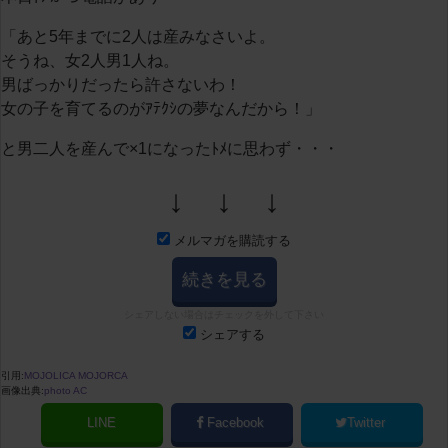
「あと5年までに2人は産みなさいよ。
そうね、女2人男1人ね。
男ばっかりだったら許さないわ！
女の子を育てるのがｱﾃｸｼの夢なんだから！」
と男二人を産んで×1になったﾄﾒに思わず・・・
↓ ↓ ↓
メルマガを購読する
続きを見る
シェアしない場合はチェックを外して下さい
シェアする
引用:
MOJOLICA MOJORCA
画像出典:
photo AC
LINE
Facebook
Twitter