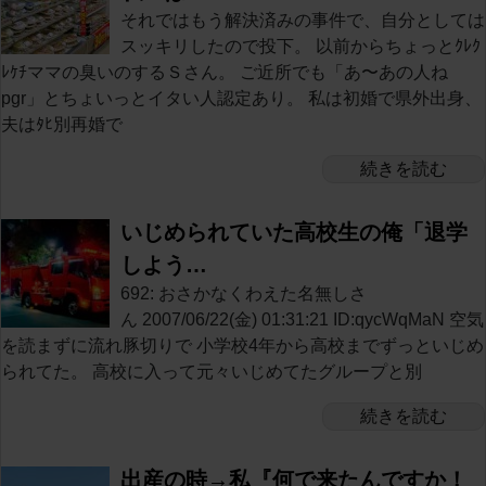
それではもう解決済みの事件で、自分としては
スッキリしたので投下。 以前からちょっとｸﾚｸ
ﾚｹﾁママの臭いのするＳさん。 ご近所でも「あ〜あの人ね
pgr」とちょいっとイタい人認定あり。 私は初婚で県外出身、
夫はﾀﾋ別再婚で
続きを読む
いじめられていた高校生の俺「退学
しよう…
692: おさかなくわえた名無しさ
ん 2007/06/22(金) 01:31:21 ID:qycWqMaN 空気
を読まずに流れ豚切りで 小学校4年から高校までずっといじめ
られてた。 高校に入って元々いじめてたグループと別
続きを読む
出産の時→私『何で来たんですか！