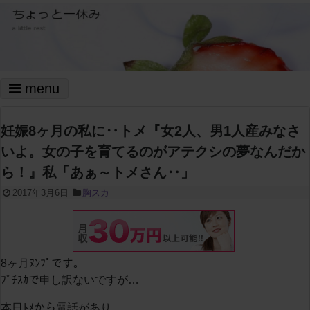
menu
妊娠8ヶ月の私に‥トメ『女2人、男1人産みなさ
いよ。女の子を育てるのがアテクシの夢なんだか
ら！』私「あぁ～トメさん‥」
2017年3月6日
胸スカ
8ヶ月ﾇﾝﾌﾟです。
ﾌﾟﾁｽｶで申し訳ないですが…
本日ﾄﾒから電話があり