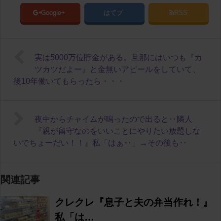
Google+
はてブ
RSS
実は5000万位貯金がある。旦那にはいつも『カ
ツカツだよー』と金無いアピールをしていて、
後10年働いてもらったら・・・
夜中からチャイムが鳴ったので出ると‥隣人
『親が留守なのをいいことにやりたい放題しな
いでちょーだい！！』私「はぁ‥」→その後も‥
関連記事
クレクレ『息子と夫の弁当作れ！』
私「は…