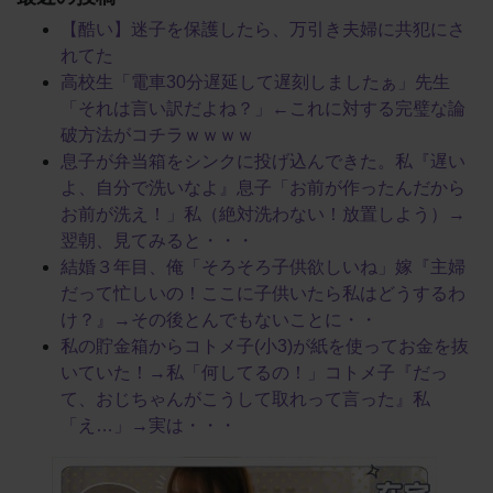
【酷い】迷子を保護したら、万引き夫婦に共犯にさ
れてた
高校生「電車30分遅延して遅刻しましたぁ」先生
「それは言い訳だよね？」←これに対する完璧な論
破方法がコチラｗｗｗｗ
息子が弁当箱をシンクに投げ込んできた。私『遅い
よ、自分で洗いなよ』息子「お前が作ったんだから
お前が洗え！」私（絶対洗わない！放置しよう）→
翌朝、見てみると・・・
結婚３年目、俺「そろそろ子供欲しいね」嫁『主婦
だって忙しいの！ここに子供いたら私はどうするわ
け？』→その後とんでもないことに・・
私の貯金箱からコトメ子(小3)が紙を使ってお金を抜
いていた！→私「何してるの！」コトメ子『だっ
て、おじちゃんがこうして取れって言った』私
「え…」→実は・・・