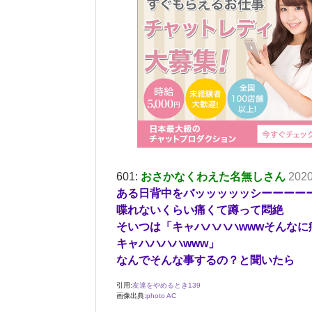
601:
おさかなくわえた名無しさん
2020
ある日背中をバッッッッッシーーーー
喋れないくらい痛くて蹲って悶絶
そいつは「キャハハハハwwwそんなに
キャハハハハwww」
なんでそんな事するの？と聞いたら
引用:
友達をやめるとき139
画像出典:
photo AC