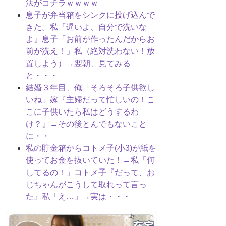
法がコチラｗｗｗｗ
息子が弁当箱をシンクに投げ込んで
きた。私『遅いよ、自分で洗いな
よ』息子「お前が作ったんだからお
前が洗え！」私（絶対洗わない！放
置しよう）→翌朝、見てみる
と・・・
結婚３年目、俺「そろそろ子供欲し
いね」嫁『主婦だって忙しいの！こ
こに子供いたら私はどうするわ
け？』→その後とんでもないこと
に・・
私の貯金箱からコトメ子(小3)が紙を
使ってお金を抜いていた！→私「何
してるの！」コトメ子『だって、お
じちゃんがこうして取れって言っ
た』私「え…」→実は・・・