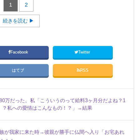
1
2
続きを読む ▶
Facebook
Twitter
はてブ
RSS
80万だった。私「こういうのって給料3ヶ月分だよね？1
！？私への愛情はこんなもの！？」→結果
族が我家に来た時→彼親が勝手に仏間へ入り「お宅あれ
・・・