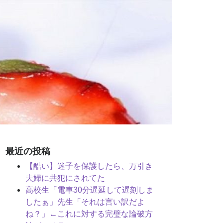
最近の投稿
【酷い】迷子を保護したら、万引き
夫婦に共犯にされてた
高校生「電車30分遅延して遅刻しま
したぁ」先生「それは言い訳だよ
ね？」←これに対する完璧な論破方