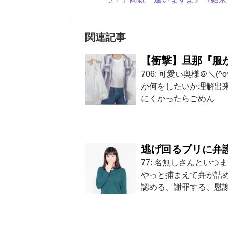
関連記事
【衝撃】旦那『服
706: 可愛い奥様＠＼(^o^)／ 
が何をしたいか理解出
にくかったらごめん
逃げ回るプリに弁
77: 名無しさんといつまでも
やっと捕まえて弁が詰
認める、謝罪する、慰