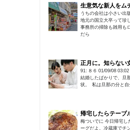
生意気な新人をム
うちの会社は小さい出
地元の国立大卒って珍
事務所の掃除も雑用も
だら
正月に。知らない
91: ８６ 01/09/0
結婚したばかりで、旦
状。 私は旦那の分と
帰宅したらテーブ
梅ついでに 今日帰宅し
ーグだよ。冷蔵庫でチン