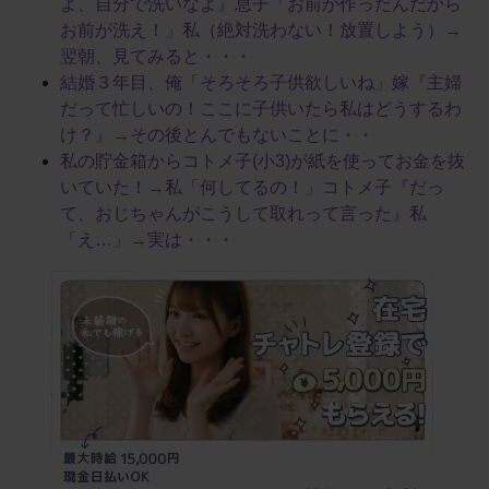
よ、自分で洗いなよ』息子「お前が作ったんだから
お前が洗え！」私（絶対洗わない！放置しよう）→
翌朝、見てみると・・・
結婚３年目、俺「そろそろ子供欲しいね」嫁『主婦
だって忙しいの！ここに子供いたら私はどうするわ
け？』→その後とんでもないことに・・
私の貯金箱からコトメ子(小3)が紙を使ってお金を抜
いていた！→私「何してるの！」コトメ子『だっ
て、おじちゃんがこうして取れって言った』私
「え…」→実は・・・