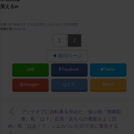
笑えるw
引用:
【ｲｲ加減ﾆ汁】うちは託児所じゃない127【玄関放置】
画像出典:
photo AC
1
2
◀ 前のページ
LINE
Facebook
Twitter
Google+
はてブ
RSS
ブックオフに自転車を停めた。張り紙『無断駐
車』私「は？」店員『あちらの看板をよく読
め』私「はあ！？」→ムカついたので夫に報告する
と…