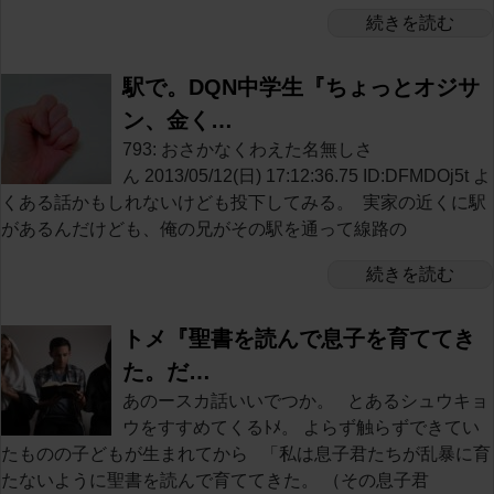
続きを読む
駅で。DQN中学生『ちょっとオジサ
ン、金く…
793: おさかなくわえた名無しさ
ん 2013/05/12(日) 17:12:36.75 ID:DFMDOj5t よ
くある話かもしれないけども投下してみる。 実家の近くに駅
があるんだけども、俺の兄がその駅を通って線路の
続きを読む
トメ『聖書を読んで息子を育ててき
た。だ…
あのースカ話いいでつか。 とあるシュウキョ
ウをすすめてくるﾄﾒ。 よらず触らずできてい
たものの子どもが生まれてから 「私は息子君たちが乱暴に育
たないように聖書を読んで育ててきた。 （その息子君