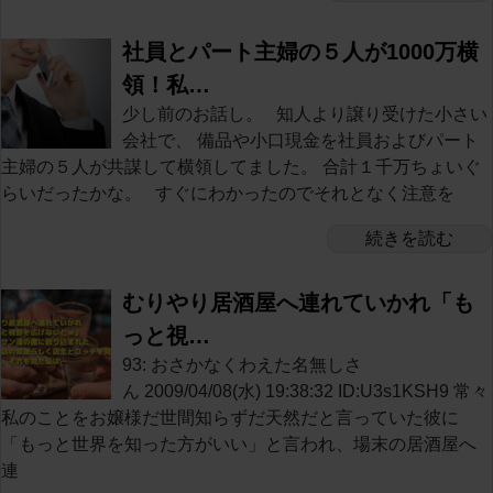
社員とパート主婦の５人が1000万横
領！私…
少し前のお話し。 知人より譲り受けた小さい
会社で、 備品や小口現金を社員およびパート
主婦の５人が共謀して横領してました。 合計１千万ちょいぐ
らいだったかな。 すぐにわかったのでそれとなく注意を
続きを読む
むりやり居酒屋へ連れていかれ「も
っと視…
93: おさかなくわえた名無しさ
ん 2009/04/08(水) 19:38:32 ID:U3s1KSH9 常々
私のことをお嬢様だ世間知らずだ天然だと言っていた彼に
「もっと世界を知った方がいい」と言われ、場末の居酒屋へ
連