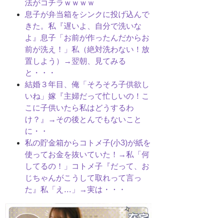
法がコチラｗｗｗｗ
息子が弁当箱をシンクに投げ込んで
きた。私『遅いよ、自分で洗いな
よ』息子「お前が作ったんだからお
前が洗え！」私（絶対洗わない！放
置しよう）→翌朝、見てみる
と・・・
結婚３年目、俺「そろそろ子供欲し
いね」嫁『主婦だって忙しいの！こ
こに子供いたら私はどうするわ
け？』→その後とんでもないこと
に・・
私の貯金箱からコトメ子(小3)が紙を
使ってお金を抜いていた！→私「何
してるの！」コトメ子『だって、お
じちゃんがこうして取れって言っ
た』私「え…」→実は・・・