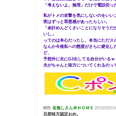
「考えないよ。無理」だけで電話切っ
私がトメの攻撃を気にしないのをいい
実はずっと罪悪感があったらしい。
「余計めんどくさいことになりそうだ
いし」
ってのは本心だったし、本当にただス
なんか今後私への態度がさらに硬化し
ど、
予想外に夫にGJ出してる自分がいるｗ
夫がちゃんと味方についてくれるのっ
805:
名無しさん＠ＨＯＭＥ
2010/10/13
旦那味方認定おめ。