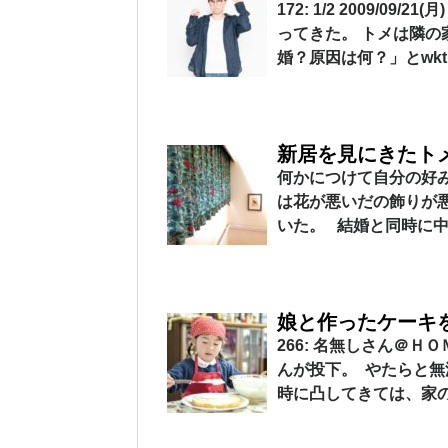
172: 1/2 2009/0
ってきた。 トメは隣の
婚？原因は何？」とwk
新居を見にきたト
何かにつけて自分の好
は花が悪いだの飾りが
いた。 結婚と同時に中
娘と作ったケーキ
266: 名無しさん＠ＨＯＭＥ
んが投下。 やたらと
時に凸してきては、家