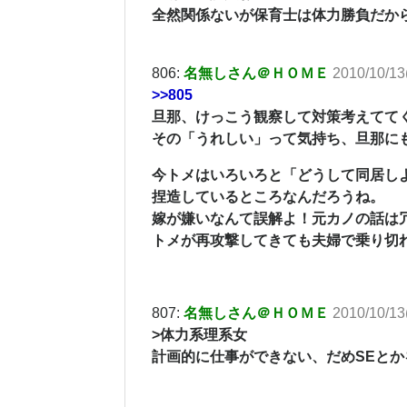
全然関係ないが保育士は体力勝負だか
806:
名無しさん＠ＨＯＭＥ
2010/10/13
>>805
旦那、けっこう観察して対策考えてて
その「うれしい」って気持ち、旦那に
今トメはいろいろと「どうして同居し
捏造しているところなんだろうね。
嫁が嫌いなんて誤解よ！元カノの話は
トメが再攻撃してきても夫婦で乗り切
807:
名無しさん＠ＨＯＭＥ
2010/10/13
>体力系理系女
計画的に仕事ができない、だめSEと