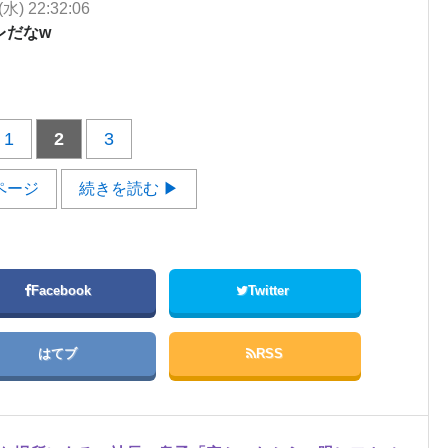
(水) 22:32:06
レだなw
1
2
3
ページ
続きを読む ▶
Facebook
Twitter
はてブ
RSS