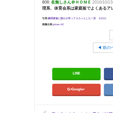
808:
名無しさん＠ＨＯＭＥ
2010/10/13
理系、体育会系は家庭板でよくあるア
引用:
義理家族に誰かが言ってスカッとした一言 その11
画像出典:
photo AC
◀ 前の
LINE
Google+