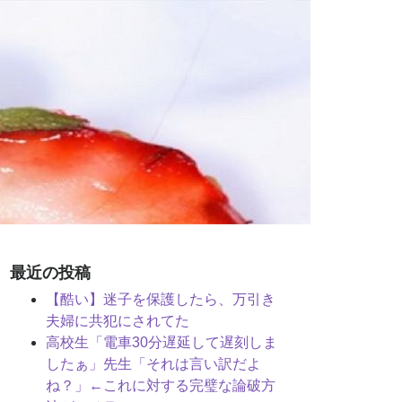
最近の投稿
【酷い】迷子を保護したら、万引き
夫婦に共犯にされてた
高校生「電車30分遅延して遅刻しま
したぁ」先生「それは言い訳だよ
ね？」←これに対する完璧な論破方