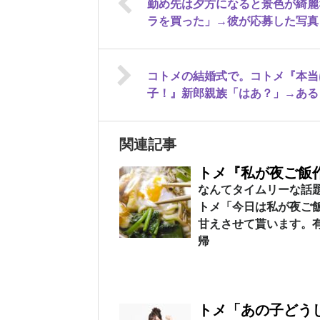
勤め先は夕方になると景色が綺麗
ラを買った」→彼が応募した写真
コトメの結婚式で。コトメ『本当
子！』新郎親族「はあ？」→ある
関連記事
トメ『私が夜ご飯
なんてタイムリーな話
トメ「今日は私が夜ご
甘えさせて貰います。
帰
トメ「あの子どう