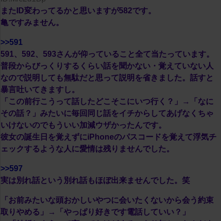
またID変わってるかと思いますが582です。
亀ですみません。
>>591
591、592、593さんが仰っていること全て当たっています。
普段からびっくりするくらい話を聞かない・覚えていない人
なので説明しても無駄だと思って説明を省きました。話すと
暴言吐いてきますし。
「この前行こうって話したどこそこにいつ行く？」→「なに
その話？」みたいに毎回同じ話をイチからしてあげなくちゃ
いけないのでもういい加減ウザかったんです。
彼女の誕生日を覚えずにiPhoneのパスコードを覚えて浮気チ
ェックするような人に愛情は残りませんでした。
>>597
実は別れ話という別れ話もほぼ出来ませんでした。笑
「お前みたいな頭おかしいやつに会いたくないから会う約束
取りやめる」→「やっぱり好きです電話していい？」