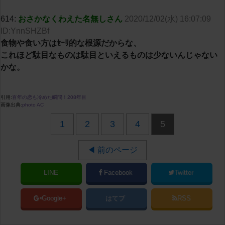
614:
おさかなくわえた名無しさん
2020/12/02(水) 16:07:09
ID:YnnSHZBf
食物や食い方はｾｰﾘ的な根源だからな、
これほど駄目なものは駄目といえるものは少ないんじゃない
かな。
引用:
百年の恋も冷めた瞬問！208年目
画像出典:
photo AC
1
2
3
4
5
◀ 前のページ
LINE
Facebook
Twitter
Google+
はてブ
RSS