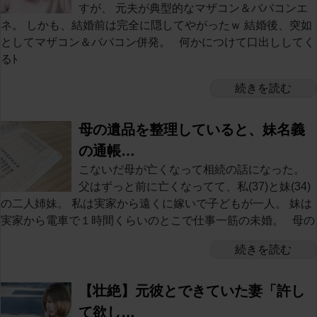
すが、 元夫が典型的なマザコン＆ババコンエ
ネ。 しかも、結婚前は完全に隠してやがったｗ 結婚後、突如
としてマザコン＆ババコン併発。 何かにつけて口出ししてく
るﾄ
続きを読む
母の遺品を整理していると、妹名義
の通帳…
こないだ母が亡くなって相続の話になった。
父はずっと前に亡くなってて、私(37)と妹(34)
の二人姉妹。 私は実家から遠くに嫁いで子どもが一人。 妹は
実家から電車で１時間くらいのとこで仕事一筋の未婚。 母の
続きを読む
【壮絶】元彼とできていた妻「許し
て欲し…