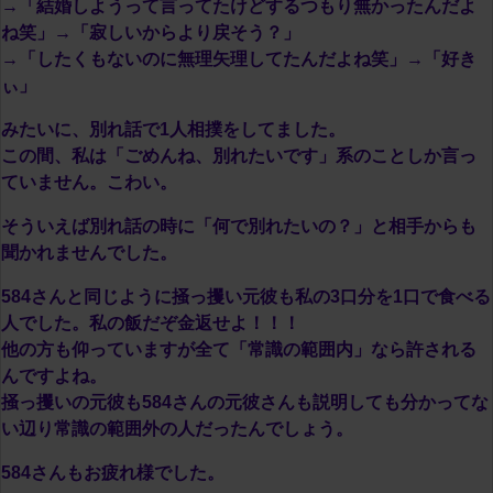
→「結婚しようって言ってたけどするつもり無かったんだよ
ね笑」→「寂しいからより戻そう？」
→「したくもないのに無理矢理してたんだよね笑」→「好き
ぃ」
みたいに、別れ話で1人相撲をしてました。
この間、私は「ごめんね、別れたいです」系のことしか言っ
ていません。こわい。
そういえば別れ話の時に「何で別れたいの？」と相手からも
聞かれませんでした。
584さんと同じように掻っ攫い元彼も私の3口分を1口で食べる
人でした。私の飯だぞ金返せよ！！！
他の方も仰っていますが全て「常識の範囲内」なら許される
んですよね。
掻っ攫いの元彼も584さんの元彼さんも説明しても分かってな
い辺り常識の範囲外の人だったんでしょう。
584さんもお疲れ様でした。