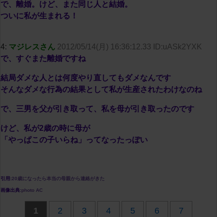
で、離婚。けど、また同じ人と結婚。
ついに私が生まれる！
4:
マジレスさん
2012/05/14(月) 16:36:12.33 ID:uASk2YXK
で、すぐまた離婚ですね
結局ダメな人とは何度やり直してもダメなんです
そんなダメな行為の結果として私が生産されたわけなのね
で、三男を父が引き取って、私を母が引き取ったのです
けど、私が2歳の時に母が
「やっぱこの子いらね」ってなったっぽい
引用:
20歳になったら本当の母親から連絡がきた
画像出典:
photo AC
1
2
3
4
5
6
7