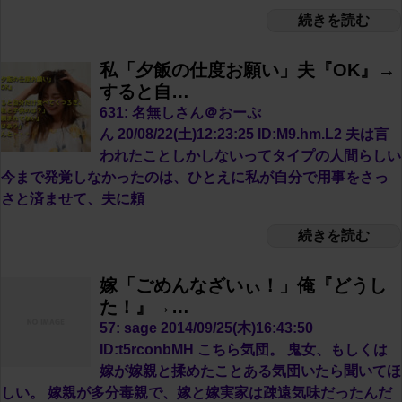
続きを読む
私「夕飯の仕度お願い」夫『OK』→
すると自…
631: 名無しさん＠おーぷ
ん 20/08/22(土)12:23:25 ID:M9.hm.L2 夫は言
われたことしかしないってタイプの人間らしい
今まで発覚しなかったのは、ひとえに私が自分で用事をさっ
さと済ませて、夫に頼
続きを読む
嫁「ごめんなざいぃ！」俺『どうし
た！』→…
57: sage 2014/09/25(木)16:43:50
ID:t5rconbMH こちら気団。 鬼女、もしくは
嫁が嫁親と揉めたことある気団いたら聞いてほ
しい。 嫁親が多分毒親で、嫁と嫁実家は疎遠気味だったんだ