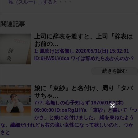
私（スルー）→すると・・・
関連記事
上司に辞表を渡すと、上司『辞表は
お前の…
1: 風吹けば名無し 2020/05/31(日) 15:32:01
ID:6HW5LVdca ワイは辞めたらあかんのか？
続きを読む
娘に『束紗』と名付け、周り「タバ
サちゃ…
777: 名無しの心子知らず 1970/01/01(木)
09:00:00 ID:osRg1HYa 「束紗」と書いて「つ
かさ」と娘に名付けました。 絹を束ねたよう
な、繊細だけれども芯の強い女性になって欲しいのと、つか
さと