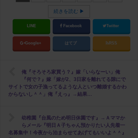
続きを読む ▶
LINE
Facebook
Twitter
Google+
はてブ
RSS
俺『そろそろ家買う？』嫁「いらなーい」俺
『何で？』嫁「嫁が2、3日家を離れてる隙にで
サイトで女の子漁ってるような人といつ離婚するかわ
からないし＾＾」俺『えっ』→結果…
幼稚園『台風のため明日休園です』→Ａママか
らメール『明日Ａ子ちゃん預かりたい人先着一
名募集中！今夜から泊まらせてあげてもいいよ＾＾』