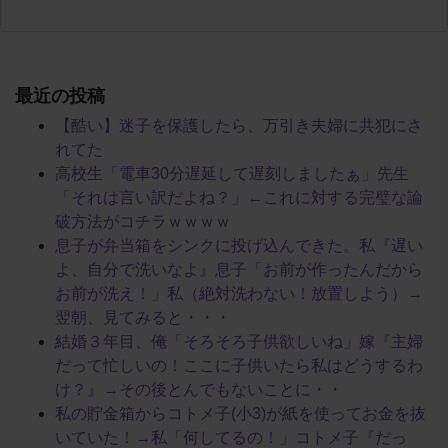
最近の投稿
【酷い】迷子を保護したら、万引き夫婦に共犯にさ
れてた
高校生「電車30分遅延して遅刻しましたぁ」先生
「それは言い訳だよね？」←これに対する完璧な論
破方法がコチラｗｗｗｗ
息子が弁当箱をシンクに投げ込んできた。私『遅い
よ、自分で洗いなよ』息子「お前が作ったんだから
お前が洗え！」私（絶対洗わない！放置しよう）→
翌朝、見てみると・・・
結婚３年目、俺「そろそろ子供欲しいね」嫁『主婦
だって忙しいの！ここに子供いたら私はどうするわ
け？』→その後とんでもないことに・・
私の貯金箱からコトメ子(小3)が紙を使ってお金を抜
いていた！→私「何してるの！」コトメ子『だっ