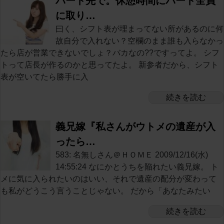
パート先で。休憩時間にパート全員
に取り…
曰く、シフト表が埋まってない所があるのに何
故自分で入れない？空欄のまま誰も入らなかっ
たら店が営業できないでしょ？バカなの??ですってよ。 シフ
トって店長が作るのかと思ってたよ。 新参者だから、シフト
表が空いてたら勝手に入
続きを読む
義兄嫁『私さんがウトメの遺産が入
ったら…
583: 名無しさん＠ＨＯＭＥ 2009/12/16(水)
14:55:24 なにかとうちを陥れたい義兄嫁。 ト
メに気に入られたいのはいい、それで遺産の配分が変わって
も私がどうこう言うことじゃない。 だから「あなたみたい
続きを読む