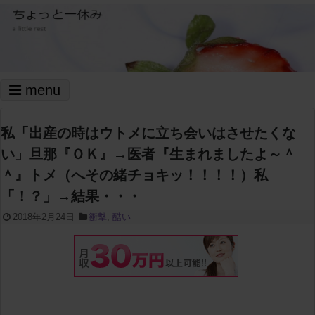
menu
私「出産の時はウトメに立ち会いはさせたくな
い」旦那『ＯＫ』→医者『生まれましたよ～＾
＾』トメ（へその緒チョキッ！！！！）私
「！？」→結果・・・
2018年2月24日
衝撃
,
酷い