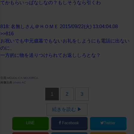
てかもらいっぱなしなの？もしそうなら引くわ
818: 名無しさん＠ＨＯＭＥ 2015/09/22(火) 13:04:04.08
>>816
お祝いでも中元歳暮でもないお礼をしようにも電話に出ない
のに、
一方的に物を送りつけられてお返ししろとな？
引用:
MOJOLICA MOJORCA
画像出典:
photo AC
1
2
3
続きを読む ▶
LINE
Facebook
Twitter