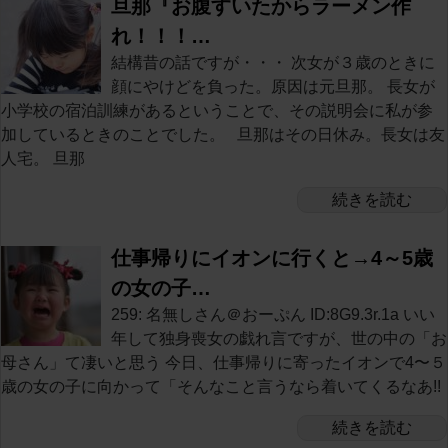
旦那『お腹すいたからラーメン作
れ！！！…
結構昔の話ですが・・・ 次女が３歳のときに
顔にやけどを負った。原因は元旦那。 長女が
小学校の宿泊訓練があるということで、その説明会に私が参
加しているときのことでした。 旦那はその日休み。長女は友
人宅。 旦那
続きを読む
仕事帰りにイオンに行くと→4～5歳
の女の子…
259: 名無しさん＠おーぷん ID:8G9.3r.1a いい
年して独身喪女の戯れ言ですが、世の中の「お
母さん」て凄いと思う 今日、仕事帰りに寄ったイオンで4〜５
歳の女の子に向かって「そんなこと言うなら着いてくるなあ!!
続きを読む