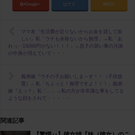
Google+
はてブ
RSS
ママ友『生活費が足りないからお金を貸して欲
しい』私「ウチも余裕ないから無理」→私「あ
れっ‥15000円がない！！！」→息子の習い事の月謝
の中身が消えていて・・・
義弟嫁『ウチの子お願いしま～す＾＾（子供放
置）』私「ちょっと！無理ですよ！！！」義弟
嫁『えっ？』私「…」→私の方が非常識な事をしてる
ような顔をされて・・・・・
関連記事
【驚愕‥】彼女姉『妹（彼女）のこ