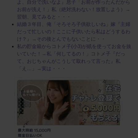
よ、自分で洗いなよ』息子「お前が作ったんだから
お前が洗え！」私（絶対洗わない！放置しよう）→
翌朝、見てみると・・・
結婚３年目、俺「そろそろ子供欲しいね」嫁『主婦
だって忙しいの！ここに子供いたら私はどうするわ
け？』→その後とんでもないことに・・
私の貯金箱からコトメ子(小3)が紙を使ってお金を抜
いていた！→私「何してるの！」コトメ子『だっ
て、おじちゃんがこうして取れって言った』私
「え…」→実は・・・