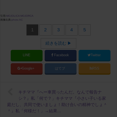
引用:
MOJOLICA MOJORCA
画像出典:
photo AC
1
2
3
4
5
続きを読む ▶
LINE
Facebook
Twitter
Google+
はてブ
RSS
キチママ『へー車買ったんだ。なんで報告ナ
シ？』私「何で？」キチママ『小さい子いる家
庭だし、共同で使いましょ！助け合いの精神でしょ＾
＾』私「何様だ！」→結果…