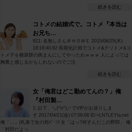
続きを読む
コトメの結婚式で。コトメ『本当は
お兄ち…
921: 名無しさん＠ＨＯＭＥ 2015/06/25(木)
18:18:40.92 長期化計画でコトメ&クソトメ&コ
トメ子を糖尿餅の肉まんにしてやったわｗｗｗ 人によっては
胸糞と感じるかもしれないのでご注
続きを読む
女「俺君はどこ勤めてんの？」俺
『村田製…
1: 以下、＼(^o^)／でVIPがお送りしま
す 2017/04/21(金) 07:56:06 ID:+LN7LEYla.net
俺「…」(札束で女の頬ﾊﾟｰﾝ! 女「はっ?何すんだこの野郎」 俺
「村田だよっ