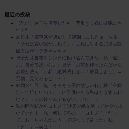
最近の投稿
【酷い】迷子を保護したら、万引き夫婦に共犯にさ
れてた
高校生「電車30分遅延して遅刻しましたぁ」先生
「それは言い訳だよね？」←これに対する完璧な論
破方法がコチラｗｗｗｗ
息子が弁当箱をシンクに投げ込んできた。私『遅い
よ、自分で洗いなよ』息子「お前が作ったんだから
お前が洗え！」私（絶対洗わない！放置しよう）→
翌朝、見てみると・・・
結婚３年目、俺「そろそろ子供欲しいね」嫁『主婦
だって忙しいの！ここに子供いたら私はどうするわ
け？』→その後とんでもないことに・・
私の貯金箱からコトメ子(小3)が紙を使ってお金を抜
いていた！→私「何してるの！」コトメ子『だっ
て、おじちゃんがこうして取れって言った』私
「え…」→実は・・・