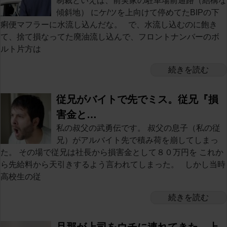
制裁といえば、前実家の駐車場前通路（結構な
傾斜地） にケ/ツを上向けて停めてたBIPの下
痢便マフラーに水流し込んだな。 で、水流し込むのに飽き
て、捨て損なってた廃油流し込んで、フロントナンバーのボ
ルト片方は
続きを読む
従兄がバイトで先でミス。従兄『損
害金と…
私の叔父の武勇伝です。 叔父の息子（私の従
兄）がアルバイト先で積み荷を崩してしまっ
た。 その場で従兄は社長から損害金として８０万円を これか
ら先給料から天引きするよう言われてしまった。 しかし当時
高校生の従
続きを読む
旦那が上司をウチに連れてきた。上