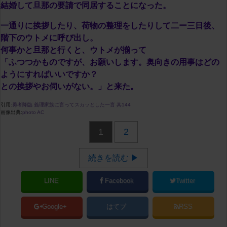
結婚して旦那の要請で同居することになった。
一通りに挨拶したり、荷物の整理をしたりして二ー三日後、
階下のウトメに呼び出し。
何事かと旦那と行くと、ウトメが揃って
「ふつつかものですが、お願いします。奥向きの用事はどの
ようにすればいいですか？
との挨拶やお伺いがない。」と来た。
引用:
勇者降臨 義理家族に言ってスカッとした一言 其144
画像出典:
photo AC
1
2
続きを読む ▶
LINE
Facebook
Twitter
Google+
はてブ
RSS