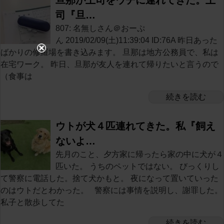
司『旦…
807: 名無しさん＠おーぷ
ん 2019/02/09(土)11:39:04 ID:76A 昨日あった
ばかりの修羅場を書き込みます。 旦那は地方公務員で、私は
在宅ワーク。 昨日、旦那が友人を連れて帰りたいと言うので
（食事は
続きを読む
ウトが犬４匹連れてきた。私『飼え
ないよ…
先月のこと、夕方家に帰ったら家の中に犬が４
匹いた。 うちのペットではない。 びっくりし
て警察に電話した。捨て犬かもと。 夜になって置いていった
のはウトだとわかった。 警察には事情を説明し、謝罪した。
私子と散歩してた
続きを読む